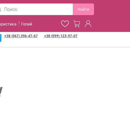
Найти
ористика
Гелий
+38 (067) 396-47-67
+38 (099) 123-97-07
!