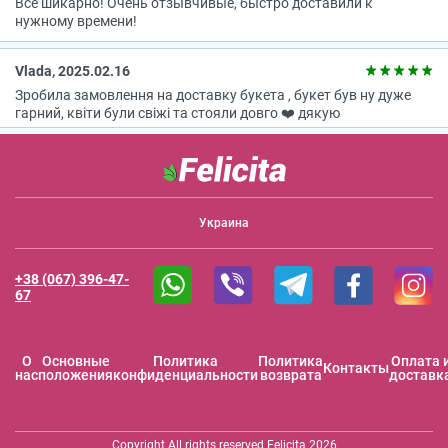
Всё шикарно! Очень отзывчивые, быстро доставили к
нужному времени!
Vlada, 2025.02.16
Зробила замовлення на доставку букета , букет був ну дуже
гарний, квіти були свіжі та стояли довго ❤️ дякую
Украина
+38 (067) 396-47-
67
O
Основные
Политика
Политика
Оплата 
Контакты
нас
положения
конфиденциальности
возврата
доставк
Copyright All rights reserved Felicita 2026