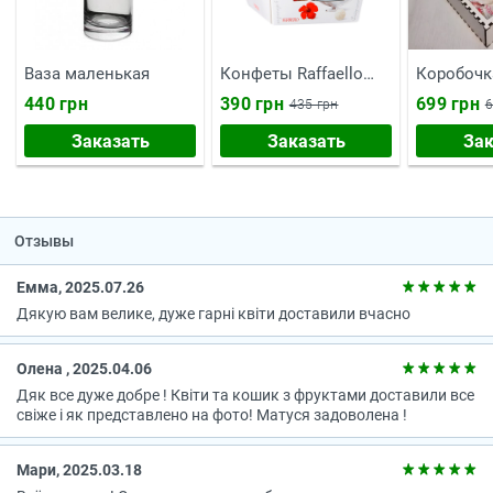
Ваза маленькая
Конфеты Raffaello
Коробочк
150 г
тебе"
440 грн
390 грн
699 грн
435 грн
6
Заказать
Заказать
Зак
Отзывы
Емма, 2025.07.26
Дякую вам велике, дуже гарні квіти доставили вчасно
Олена , 2025.04.06
Дяк все дуже добре ! Квіти та кошик з фруктами доставили все
свіже і як представлено на фото! Матуся задоволена !
Мари, 2025.03.18