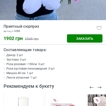
Приятный сюрприз
4385
Артикул:
1902 грн
ЗАКАЗАТЬ
2045 грн
Составляющие товара:
Декор
2 шт
Эустома
3 шт
Роза розовая ↑=50см
3 шт
Роза кустовая пионовидная
3 шт
Мишка 40 см
1 шт
Лента атласная
1 шт
Рекомендуем к букету