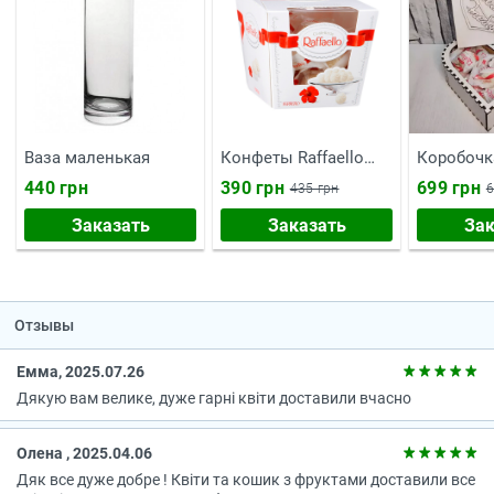
Ваза маленькая
Конфеты Raffaello
Коробочк
150 г
тебе"
440 грн
390 грн
699 грн
435 грн
6
Заказать
Заказать
Зак
Отзывы
Емма, 2025.07.26
Дякую вам велике, дуже гарні квіти доставили вчасно
Олена , 2025.04.06
Дяк все дуже добре ! Квіти та кошик з фруктами доставили все