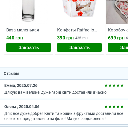
Ваза маленькая
Конфеты Raffaello
Коробочк
150 г
тебе"
440 грн
390 грн
699 грн
435 грн
6
Заказать
Заказать
Зак
Отзывы
Емма, 2025.07.26
Дякую вам велике, дуже гарні квіти доставили вчасно
Олена , 2025.04.06
Дяк все дуже добре ! Квіти та кошик з фруктами доставили все
свіже і як представлено на фото! Матуся задоволена !