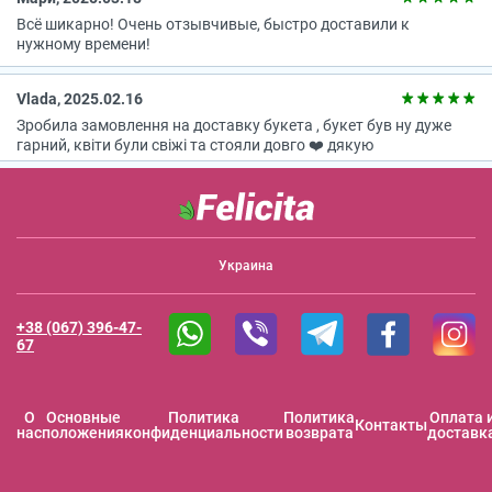
Всё шикарно! Очень отзывчивые, быстро доставили к
нужному времени!
Vlada, 2025.02.16
Зробила замовлення на доставку букета , букет був ну дуже
гарний, квіти були свіжі та стояли довго ❤️ дякую
Украина
+38 (067) 396-47-
67
O
Основные
Политика
Политика
Оплата 
Контакты
нас
положения
конфиденциальности
возврата
доставк