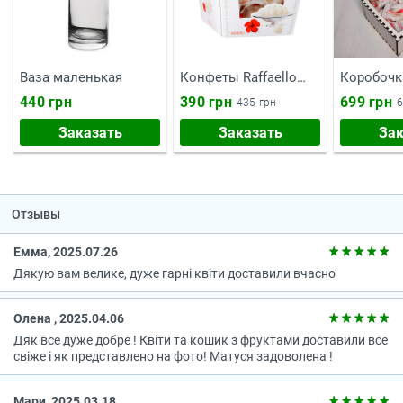
Ваза маленькая
Конфеты Raffaello
Коробочк
150 г
тебе"
440 грн
390 грн
699 грн
435 грн
6
Заказать
Заказать
Зак
Отзывы
Емма, 2025.07.26
Дякую вам велике, дуже гарні квіти доставили вчасно
Олена , 2025.04.06
Дяк все дуже добре ! Квіти та кошик з фруктами доставили все
свіже і як представлено на фото! Матуся задоволена !
Мари, 2025.03.18