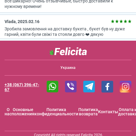
Всё шикарно! Очень отзывчивые, быстро доставили к
нужному времени!
Vlada, 2025.02.16
Зробила замовлення на доставку букета , букет був ну дуже
гарний, квіти були свіжі та стояли довго ❤️ дякую
Украина
+38 (067) 396-47-
67
O
Основные
Политика
Политика
Оплата 
Контакты
нас
положения
конфиденциальности
возврата
доставк
Copyright All rights reserved Felicita 2026