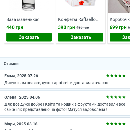
Ваза маленькая
Конфеты Raffaello
Коробочк
150 г
тебе"
440 грн
390 грн
699 грн
435 грн
6
Заказать
Заказать
Зак
Отзывы
Емма, 2025.07.26
Дякую вам велике, дуже гарні квіти доставили вчасно
Олена , 2025.04.06
Дяк все дуже добре ! Квіти та кошик з фруктами доставили все
свіже і як представлено на фото! Матуся задоволена !
Мари, 2025.03.18