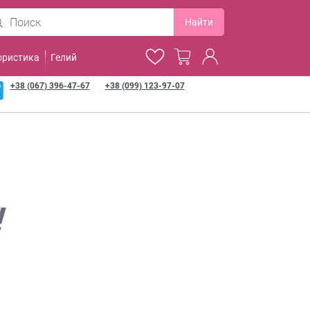
Найти
ористика
Гелий
+38 (067) 396-47-67
+38 (099) 123-97-07
!