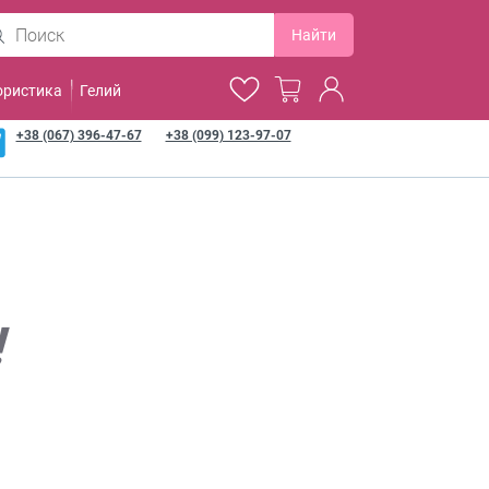
Найти
ористика
Гелий
+38 (067) 396-47-67
+38 (099) 123-97-07
!