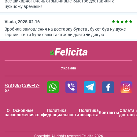
Всё шикарно! Очень отзывчивые, быстро доставили к
нужному времени!
Vlada, 2025.02.16
Зробила замовлення на доставку букета , букет був ну дуже
гарний, квіти були свіжі та стояли довго ❤️ дякую
Украина
+38 (067) 396-47-
67
O
Основные
Политика
Политика
Оплата 
Контакты
нас
положения
конфиденциальности
возврата
доставк
Copyright All rights reserved Felicita 2026