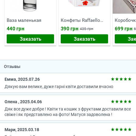
Ваза маленькая
Конфеты Raffaello
Коробочк
150 г
тебе"
440 грн
390 грн
699 грн
435 грн
6
Заказать
Заказать
Зак
Отзывы
Емма, 2025.07.26
Дякую вам велике, дуже гарні квіти доставили вчасно
Олена , 2025.04.06
Дяк все дуже добре ! Квіти та кошик з фруктами доставили все
свіже і як представлено на фото! Матуся задоволена !
Мари, 2025.03.18