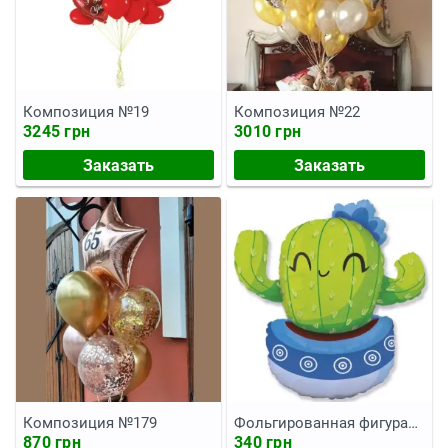
Композиция №19
Композиция №22
3245 грн
3010 грн
Заказать
Заказать
Композиция №179
Фольгированная фигура
"Кактус"
870 грн
340 грн