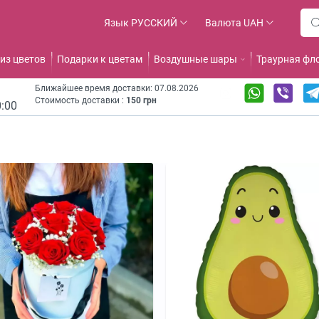
Язык
РУССКИЙ
Валюта
UAH
из цветов
Подарки к цветам
Воздушные шары
Траурная фл
Ближайшее время доставки: 07.08.2026
Стоимость доставки :
150 грн
0:00