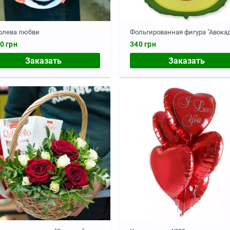
олева любви
Фольгированная фигура "Авокад
0 грн
340 грн
Заказать
Заказать