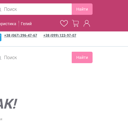
Найти
ористика
Гелий
+38 (067) 396-47-67
+38 (099) 123-97-07
Найти
К!
ли